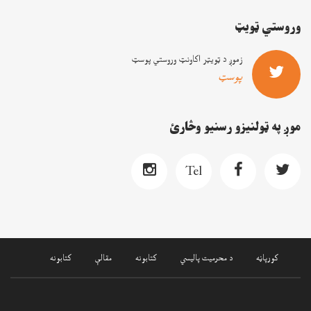
وروستي ټويټ
زموږ د ټويټر اکاونټ وروستي پوسټ
پوسټ
موږ په ټولنيزو رسنيو وڅارئ
Tel
کورپاڼه
د محرميت پاليسي
کتابونه
مقالې
کتابونه