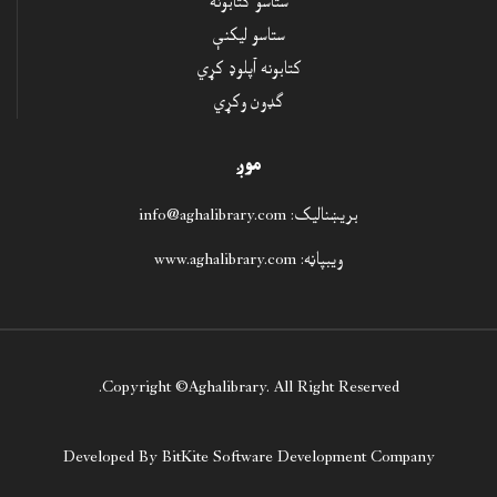
ستاسو کتابونه
ستاسو ليکنې
کتابونه آپلوډ کړي
ګډون وکړي
موږ
بريښناليک:
info@aghalibrary.com
ويبپاڼه:
www.aghalibrary.com
Copyright ©
Aghalibrary
. All Right Reserved.
Developed By
BitKite
Software Development Company