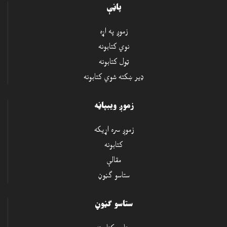
پاڼې
زموږ په اړه
نوي کتابونه
ټول کتابونه
ډير ښکته شوي کتابونه
زموږ ويبپاڼه
زموږ سره اړيکه
کتابونه
مقالې
ستاسو ګڼوڼ
ستاسو ګڼوڼ