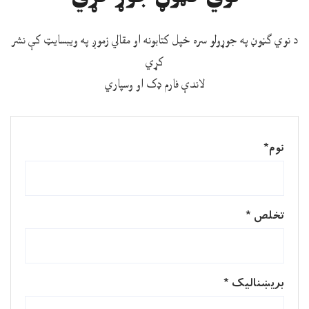
د نوي ګڼوڼ په جوړولو سره خپل کتابونه او مقالي زموږ په ويبسايټ کې نشر
کړي
لاندې فارم ډک او وسپاري
نوم
*
تخلص
*
بریښنالیک
*