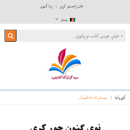
ځان راجسټر کړي
زما ګڼوڼ
پښتو
کورپاڼه
سيستم ته داخليدل
نوي ګڼوڼ جوړ کړي