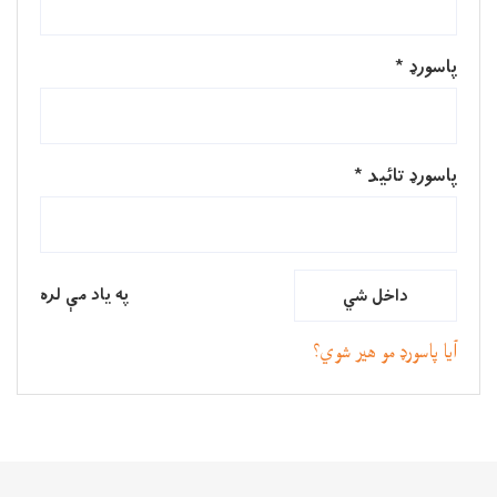
پاسورډ
*
پاسورډ تائيد
*
په یاد مې لره
داخل شي
آیا پاسورډ مو هير شوي؟