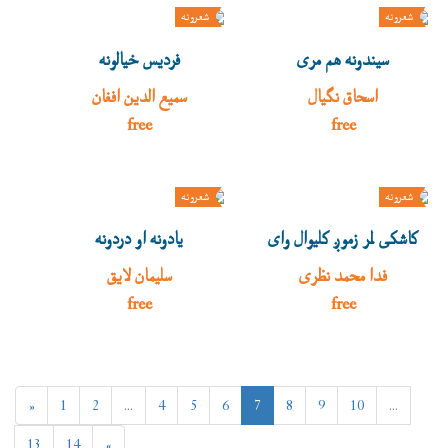
شعرونه
شعرونه
سیندونه هم مری
فردیس خیالونه
اسحاق نګیال
سمیع الدین افغان
free
free
شعرونه
شعرونه
کاشکی لمر زموږ کلیوال وای
یادونه او دردونه
فدا محمد نظری
سلیمان لایق
free
free
«
1
2
...
4
5
6
7
8
9
10
...
13
14
»