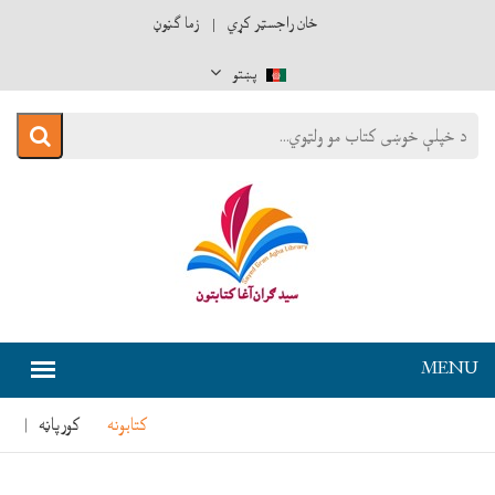
ځان راجسټر کړي
زما ګڼوڼ
پښتو
کتابونه
کورپاڼه