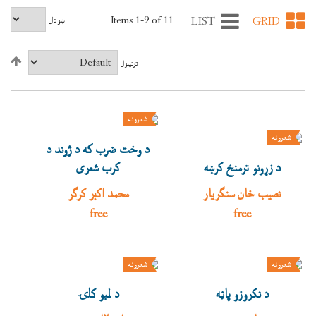
Items 1-9 of 11
LIST
GRID
ښودل
ترتيبول
شعرونه
شعرونه
د وخت ضرب که د ژوند د
د زړونو ترمنځ کرښه
کرب شعری
نصیب خان سنګریار
محمد اکبر کرګر
free
free
شعرونه
شعرونه
د نکروزو پاڼه
د ﻟﻤﺒﻮ ﮐﻠۍ