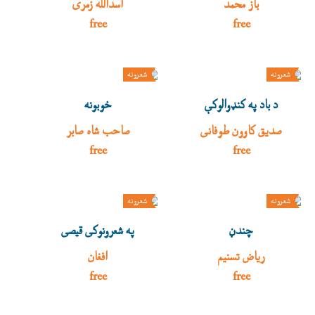
باز محمد
اسدالله زمری
free
free
شعرونه
شعرونه
د باد په کنډوالوکې
خوبونه
صدیق کاوون طوفانی
صاحب شاه صابر
free
free
شعرونه
شعرونه
چندڼ
په شعرونوکی قیصی
ریاض تسنیم
افغان
free
free