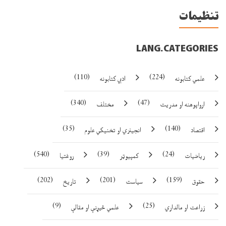
تنظيمات
LANG.CATEGORIES
(110)
(224)
علمي کتابونه
ادبي کتابونه
(340)
(47)
ارواپوهنه او مدريت
مختلف
(35)
(140)
اقتصاد
انجينري او تخنيکي علوم
(540)
(39)
(24)
رياضيات
کمپيوټر
روغتيا
(202)
(201)
(159)
حقوق
سياست
تاريخ
(9)
(25)
زراعت او مالداري
علمي څيړنې او مقالې