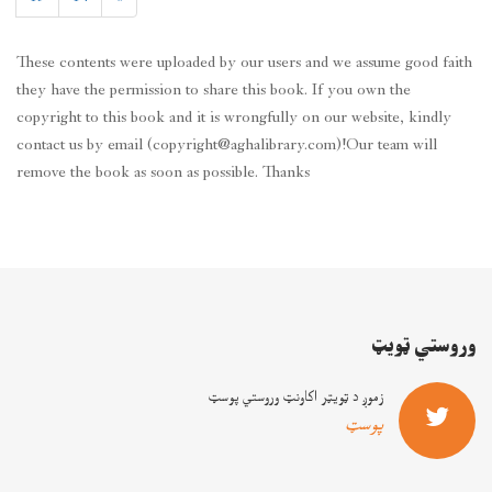
د زړونو ترمنځ کرښه
نصیب خان سنګریار
These contents were uploaded by our users and we assume good faith
د کتاب قیمت: $
they have the permission to share this book. If you own the
copyright to this book and it is wrongfully on our website, kindly
contact us by email (copyright@aghalibrary.com)!Our team will
ښکته کول
ښکته کول
remove the book as soon as possible. Thanks
د وخت ضرب که د ژوند د کرب شعری
وروستي ټويټ
محمد اکبر کرګر
د کتاب قیمت: $
زموږ د ټويټر اکاونټ وروستي پوسټ
پوسټ
ښکته کول
ښکته کول