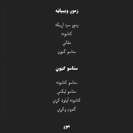
اسدالله زمری
زموږ ويبپاڼه
د کتاب قیمت: $
زموږ سره اړيکه
کتابونه
ښکته کول
ښکته کول
مقالې
ستاسو ګڼوڼ
ستاسو ګڼوڼ
د باد په کنډوالوکې
ستاسو کتابونه
صدیق کاوون طوفانی
ستاسو ليکنې
د کتاب قیمت: $
کتابونه آپلوډ کړي
ګډون وکړي
ښکته کول
ښکته کول
موږ