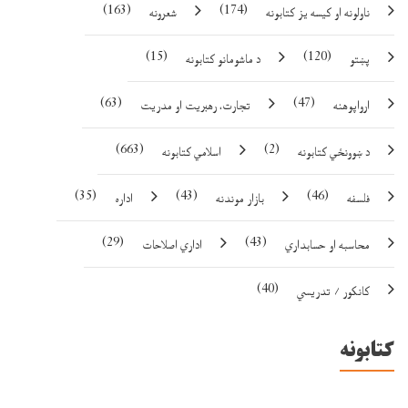
(163)
(174)
ناولونه او کيسه يز کتابونه
شعرونه
(15)
(120)
پښتو
د ماشومانو کتابونه
(63)
(47)
ارواپوهنه
تجارت، رهبريت او مدريت
(663)
(2)
د ښوونځي کتابونه
اسلامي کتابونه
(35)
(43)
(46)
فلسفه
بازار موندنه
اداره
(29)
(43)
محاسبه او حسابداري
اداري اصلاحات
(40)
کانکور / تدریسي
کتابونه