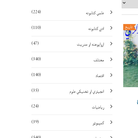
(224)
علمي کتابونه
(110)
تاريخ
ادبي کتابونه
(47)
ارواپوهنه او مدريت
(340)
مختلف
(140)
اقتصاد
(35)
انجينري او تخنيکي علوم
(24)
رياضيات
(39)
کمپيوټر
(540)