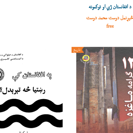
د افغانستان ژبي او توکمونه
ېړنمل دوست محمد دوست
free
تاريخ