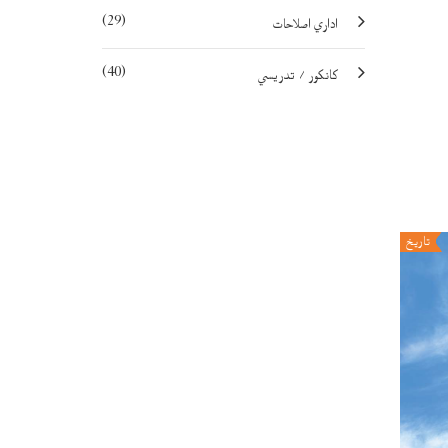
(29)
اداري اصلاحات
(40)
کانکور / تدریسي
تاريخ