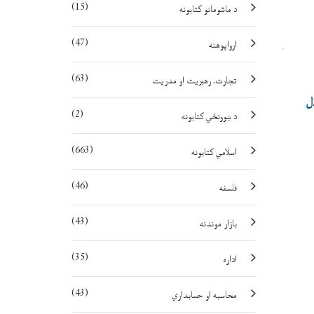
(15)
د ماشومانو کتابونه
(47)
ارواپوهنه
(63)
تجارت، رهبريت او مدريت
ل
(2)
د ښوونځي کتابونه
(663)
اسلامي کتابونه
(46)
فلسفه
(43)
بازار موندنه
(35)
اداره
(43)
محاسبه او حسابداري