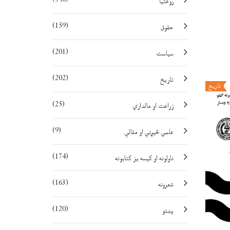
روغتيا
(159)
حقوق
(201)
سياست
(202)
تاريخ
تاريخ
(25)
زراعت او مالداري
(9)
علمي څيړنې او مقالې
(174)
ناولونه او کيسه يز کتابونه
(163)
شعرونه
(120)
پښتو