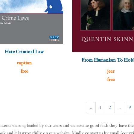
Hate Criminal Law
From Humanism To Hob
captian
free
jeer
free
«
1
2
...
9
ntents were uploaded by our users and we assume good faith they have the 
book and it is wrongfully on our website, kindly contact us by email (cop