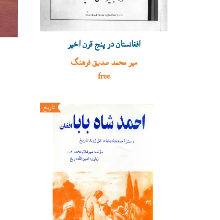
افغانستان در پنج قرن اخیر
میر محمد صديق فرهنګ
free
تاريخ