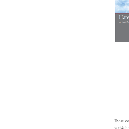
These co
to this 