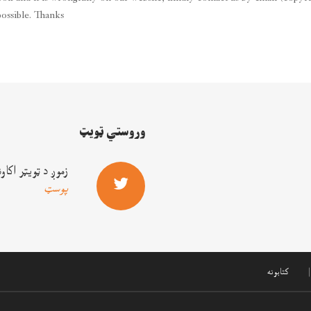
possible. Thanks
ښکته کول
وروستي ټويټ
زموږ د ټويټر اکا
پوسټ
ښکته کول
کتابونه