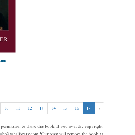
bes
د افغانستان خلص معاصر تاريخ
10
11
12
13
14
15
16
17
»
زلمی سالار
د کتاب قیمت: $
permission to share this book. If you own the copyright
yright@aghalibrary.com)!Our team will remove the book as