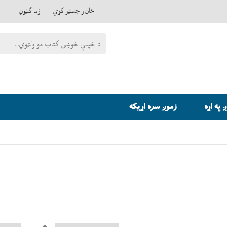
ځان راجسټر کړي
زما ګڼوڼ
 په اړه
زموږ سره اړيکه