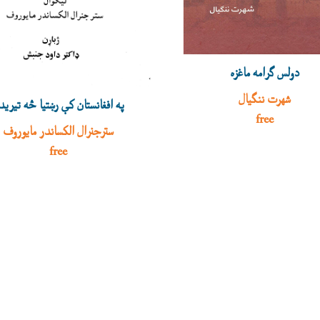
دولس ګرامه ماغزه
شهرت ننګیال
په افغانستان کې رښتیا څه تیرید
free
سترجنرال الکساندر مایوروف
free