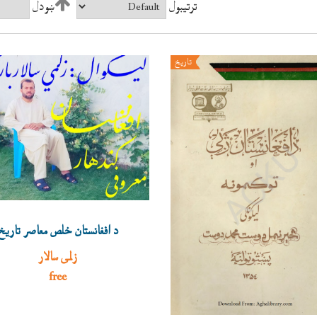
ترتيبول
ښودل
تاريخ
د افغانستان خلص معاصر تاريخ
زلمی سالار
free