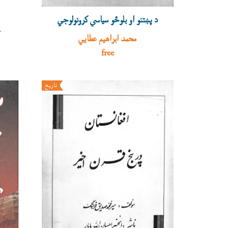
د پښتنو او بلوڅو سياسي کرونولوجي
څ
محمد ابراهيم عطايي
free
تاريخ