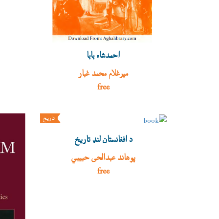
احمدشاه بابا
میرغلام محمد غبار
free
تاريخ
د افغانستان لنډ تاریخ
پوهاند عبدالحی حبیبي
free