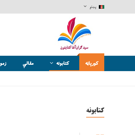
پښتو
کورپاڼه
کتابونه
مقالې
زموږ
کتابونه